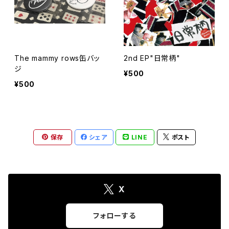
The mammy rows缶バッ
2nd EP"日常柄"
ジ
¥500
¥500
保存
シェア
LINE
ポスト
X
フォローする