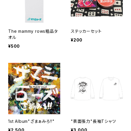
The mammy rows粗品タ
ステッカーセット
オル
¥200
¥500
1st Album"ざまぁみろ!!"
"表面張力"長袖Tシャツ
¥2,500
¥3,000